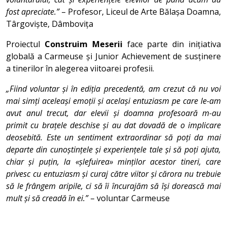
fost apreciate.”
– Profesor, Liceul de Arte Bălașa Doamna,
Târgoviște, Dâmbovița
Proiectul
Construim Meserii
face parte din inițiativa
globală a Carmeuse și Junior Achievement de susținere
a tinerilor în alegerea viitoarei profesii.
„Fiind voluntar și în ediția precedentă, am crezut că nu voi
mai simți aceleași emoții și același entuziasm pe care le-am
avut anul trecut, dar elevii și doamna profesoară m-au
primit cu brațele deschise și au dat dovadă de o implicare
deosebită. Este un sentiment extraordinar să poți da mai
departe din cunoștințele și experiențele tale și să poți ajuta,
chiar și puțin, la «șlefuirea» minților acestor tineri, care
privesc cu entuziasm și curaj către viitor și cărora nu trebuie
să le frângem aripile, ci să îi încurajăm să își dorească mai
mult și să creadă în ei.”
– voluntar Carmeuse