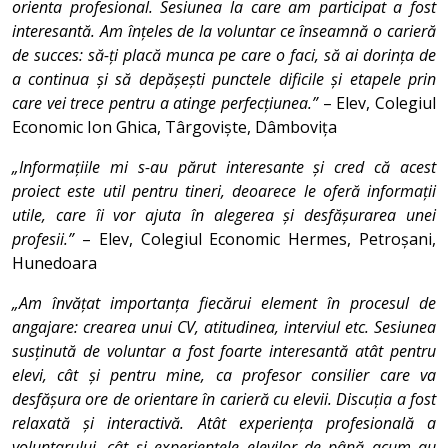
orienta profesional. Sesiunea la care am participat a fost
interesantă. Am înțeles de la voluntar ce înseamnă o carieră
de succes: să-ți placă munca pe care o faci, să ai dorința de
a continua și să depășești punctele dificile și etapele prin
care vei trece pentru a atinge perfecțiunea.”
– Elev, Colegiul
Economic Ion Ghica, Târgoviște, Dâmbovița
„Informațiile mi s-au părut interesante și cred că acest
proiect este util pentru tineri, deoarece le oferă informații
utile, care îi vor ajuta în alegerea și desfășurarea unei
profesii.”
– Elev, Colegiul Economic Hermes, Petroșani,
Hunedoara
„Am învățat importanța fiecărui element în procesul de
angajare: crearea unui CV, atitudinea, interviul etc. Sesiunea
susținută de voluntar a fost foarte interesantă atât pentru
elevi, cât și pentru mine, ca profesor consilier care va
desfășura ore de orientare în carieră cu elevii. Discuția a fost
relaxată și interactivă. Atât experiența profesională a
voluntarului, cât și experiențele elevilor de până acum au