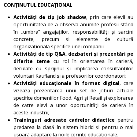
CONȚINUTUL EDUCAȚIONAL
Activități de tip job shadow
, prin care elevii au
oportunitatea de a observa anumite profesii stând
în „umbra” angajaților, responsabilități și sarcini
concrete, precum și elemente de cultură
organizațională specifice unei companii;
Activități de tip Q&A, dezbateri și prezentări pe
diferite teme
cu rol în orientarea în carieră,
derulate cu sprijinul și implicarea consultanților
voluntari Kaufland și a profesorilor coordonatori;
Activități educaționale în format digital
, care
vizează prezentarea unui set de joburi actuale
specifice domeniilor Food, Agri și Retail și explorarea
de către elevi a unor oportunități de carieră în
aceste industrii;
Traininguri adresate cadrelor didactice
pentru
predarea la clasă în sistem hibrid și pentru o mai
ușoară adaptare la noile cerințe educaționale.