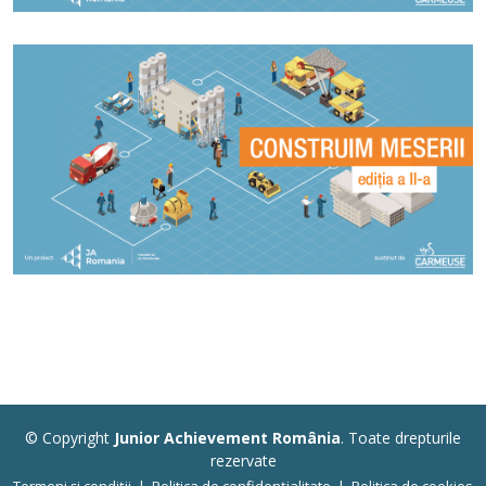
© Copyright
Junior Achievement România
. Toate drepturile
rezervate
Termeni și condiții
|
Politica de confidențialitate
|
Politica de cookies