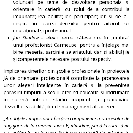
voluntari pe teme de dezvoltare personală și
orientare în carieră, cu rolul de a contribui la
îmbunătățirea abilităților participanților și de a-i
inspira în luarea deciziilor pentru viitorul lor
educațional și profesional;
Job Shadow
– elevii petrec câteva ore în „umbra”
unui profesionist Carmeuse, pentru a înțelege mai
bine meseria, sarcinile salariatului, dar şi abilitățile
și competențele necesare postului respectiv.
Implicarea tinerilor din școlile profesionale în proiectele
JA de orientare profesională contribuie la promovarea
unor alegeri inteligente în carieră și la prevenirea
părăsirii timpurii a școlii, oferind educație și îndrumare
în carieră într-un stadiu incipient și promovând
dezvoltarea abilităților de management al carierei.
„Am înțeles importanța fiecărei componente a procesului de
angajare: de la crearea unui CV, atitudine, până la cum să ne
prezentăm la un interviu. Sesiunea susținută de voluntar în