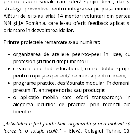
pentru afaceri sociale care oferă sprijin direct, dar și
strategii preventive pentru integrarea pe piața muncii.
Alături de ei s-au aflat 14 mentori voluntari din partea
NN și JA România, care le-au oferit feedback aplicat și
orientare în dezvoltarea ideilor.
Printre proiectele remarcate s-au numărat:
organizarea de ateliere peer-to-peer în licee, cu
profesioniști tineri drept mentori;
crearea unui hub educațional, cu rol dublu: sprijin
pentru copii și experiență de muncă pentru liceeni;
programe practice, desfășurate modular, în domenii
precum IT, antreprenoriat sau producție;
o aplicație mobilă care oferă transparență în
alegerea locurilor de practică, prin recenzii ale
tinerilor.
„Activitatea a fost foarte bine organizată și m-a motivat să
lucrez la o soluție reală.”
– Elevă, Colegiul Tehnic Căi