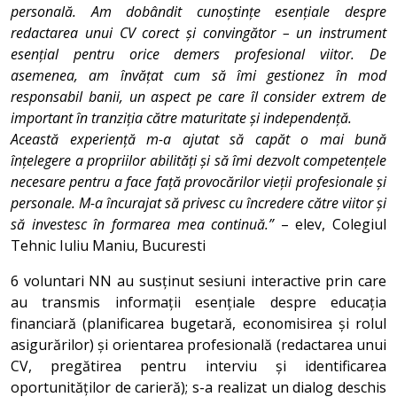
personală. Am dobândit cunoștințe esențiale despre
redactarea unui CV corect și convingător – un instrument
esențial pentru orice demers profesional viitor. De
asemenea, am învățat cum să îmi gestionez în mod
responsabil banii, un aspect pe care îl consider extrem de
important în tranziția către maturitate și independență.
Această experiență m-a ajutat să capăt o mai bună
înțelegere a propriilor abilități și să îmi dezvolt competențele
necesare pentru a face față provocărilor vieții profesionale și
personale. M-a încurajat să privesc cu încredere către viitor și
să investesc în formarea mea continuă.”
– elev, Colegiul
Tehnic Iuliu Maniu, Bucuresti
6 voluntari NN au susținut sesiuni interactive prin care
au transmis informații esențiale despre educația
financiară (planificarea bugetară, economisirea și rolul
asigurărilor) și orientarea profesională (redactarea unui
CV, pregătirea pentru interviu și identificarea
oportunităților de carieră); s-a realizat un dialog deschis