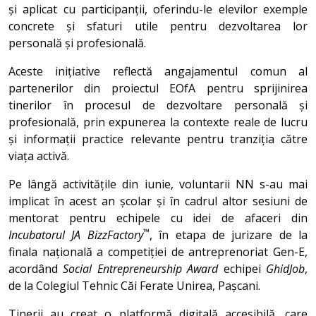
și aplicat cu participanții, oferindu-le elevilor exemple
concrete și sfaturi utile pentru dezvoltarea lor
personală și profesională.
Aceste inițiative reflectă angajamentul comun al
partenerilor din proiectul EOfA pentru sprijinirea
tinerilor în procesul de dezvoltare personală și
profesională, prin expunerea la contexte reale de lucru
și informații practice relevante pentru tranziția către
viața activă.
Pe lângă activitățile din iunie, voluntarii NN s-au mai
implicat în acest an școlar și în cadrul altor sesiuni de
mentorat pentru echipele cu idei de afaceri din
™
Incubatorul JA BizzFactory
, în etapa de jurizare de la
finala națională a competiției de antreprenoriat Gen-E,
acordând
Social Entrepreneurship Award
echipei
GhidJob
,
de la Colegiul Tehnic Căi Ferate Unirea, Pașcani.
Tinerii au creat o platformă digitală accesibilă, care