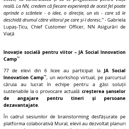
reală. La NN, credem că fiecare experiență de acest fel poate
aprinde o scânteie - o idee, o direcție, un vis - care să le
deschidă drumul către viitorul pe care și-l doresc.”
- Gabriela
Lupaș-Țicu, Chief Customer Officer, NN Asigurări de
Viață
Inovație socială pentru viitor – JA Social Innovation
™
Camp
77 de elevi din 6 licee au participat la
JA Social
™
Innovation Camp
, un workshop virtual, pe parcursul
căruia au lucrat în echipe pentru a găsi soluții
sustenabile la o provocare actuală:
creșterea șanselor
de angajare pentru tineri și persoane
dezavantajate
.
În cadrul sesiunilor de brainstorming desfășurate pe
platforma colaborativă Mural, elevii au dezvoltat planuri