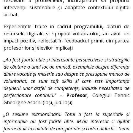
rezolvare a problemelor, încurajându-i să propună
intervenții sustenabile și adaptate contextului digital
actual.
Experiențele trăite în cadrul programului, alături de
resursele digitale și sprijinul voluntarilor, au avut un
impact pozitiv, reflectat în feedbackul primit din partea
profesorilor și elevilor implicați.
„Au fost foarte utile și interesante perspectivele și strategiile
de căutare a unui loc de muncă, exemplele despre diferența
dintre vocație și meserie sau despre ce presupune munca de
voluntariat, ce sunt soft skills și care este importanța
deținerii unor astfel de competențe, inclusiv necesitatea de
perfecționare continuă.“
–
Profesor
, Colegiul Tehnic
Gheorghe Asachi (Iași, jud. Iași)
„O sesiune extraordinară. Totul a fost la superlativ și
informațiile au fost foarte utile. M-au interesat și ajutat
foarte mult în calitate de om, părinte și cadru didactic. Tema