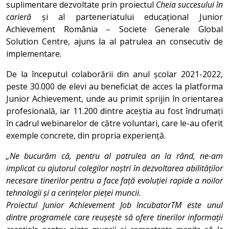
suplimentare dezvoltate prin proiectul
Cheia succesului în
carieră
și al parteneriatului educațional Junior
Achievement România – Societe Generale Global
Solution Centre, ajuns la al patrulea an consecutiv de
implementare.
De la începutul colaborării din anul școlar 2021-2022,
peste 30.000 de elevi au beneficiat de acces la platforma
Junior Achievement, unde au primit sprijin în orientarea
profesională, iar 11.200 dintre aceștia au fost îndrumați
în cadrul webinarelor de către voluntari, care le-au oferit
exemple concrete, din propria experiență.
„Ne bucurăm că, pentru al patrulea an la rând, ne-am
implicat cu ajutorul colegilor noștri în dezvoltarea abilităților
necesare tinerilor pentru a face față evoluției rapide a noilor
tehnologii și a cerințelor pieței muncii.
Proiectul Junior Achievement Job IncubatorTM este unul
dintre programele care reușește să ofere tinerilor informații