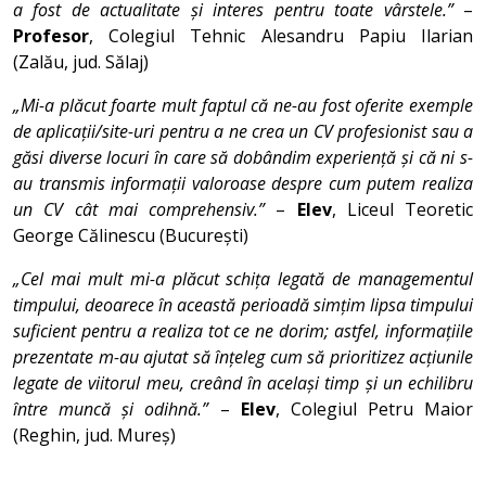
a fost de actualitate și interes pentru toate vârstele.”
–
Profesor
, Colegiul Tehnic Alesandru Papiu Ilarian
(Zalău, jud. Sălaj)
„Mi-a plăcut foarte mult faptul că ne-au fost oferite exemple
de aplicații/site-uri pentru a ne crea un CV profesionist sau a
găsi diverse locuri în care să dobândim experiență și că ni s-
au transmis informații valoroase despre cum putem realiza
un CV cât mai comprehensiv.”
–
Elev
, Liceul Teoretic
George Călinescu (București)
„Cel mai mult mi-a plăcut schița legată de managementul
timpului, deoarece în această perioadă simțim lipsa timpului
suficient pentru a realiza tot ce ne dorim; astfel, informațiile
prezentate m-au ajutat să înțeleg cum să prioritizez acțiunile
legate de viitorul meu, creând în același timp și un echilibru
între muncă și odihnă.”
–
Elev
, Colegiul Petru Maior
(Reghin, jud. Mureș)