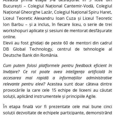
București – Colegiul Național Cantemir-Vodă, Colegiul
Național Gheorghe Lazăr, Colegiul Național Spiru Haret,
Liceul Teoretic Alexandru Ioan Cuza și Liceul Teoretic
Ion Barbu – și a inclus, în fiecare liceu, o serie de trei
workshopuri aplicate și sesiuni de mentorat desfășurate
online.
Elevii au fost ghidați de peste 60 de mentori din cadrul
DB Global Technology, centrul de tehnologie al
Deutsche Bank din România.
Cum putem folosi platformele pentru feedback eficient în
învățare? Ce rol poate avea inteligența artificială în
accesarea mai rapidă a informațiilor administrative
relevante pentru elevi?
Acestea sunt doar câteva dintre
provocările la care cele 15 echipe de liceeni au căutat
soluții, aplicând instrumentele și principiile Agile.
În etapa finală vor fi prezentate cele mai bune cinci
soluții dezvoltate de echipele participante, demonstrând