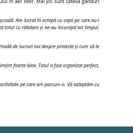
lui în aer liber. Mai jos sunt câteva gânduri
coală. Am lucrat în echipă cu copii pe care nu-i
 totul cu răbdare și ne-au încurajat tot timpul.
rămadă de lucruri noi despre proiecte și cum să le
imțim foarte bine. Totul a fost organizat perfect,
lă activitate pe care am parcurs-o. Vă așteptăm cu