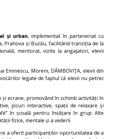
al și urban
, implementat în parteneriat cu
, Prahova și Buzău, facilitând tranziția de la
nală, mentorat, vizite la angajatori, elevii
ai Eminescu, Moreni, DÂMBOVIŢA, elevii din
ovocărilor legate de faptul că elevii nu petrec
e și ecrane, promovând în schimb activități în
ve, jocuri interactive, spații de relaxare și
fé” în școală pentru învățare în grup. Alte
ții fizice, mentale și a vederii.
re a oferit participanților oportunitatea de a