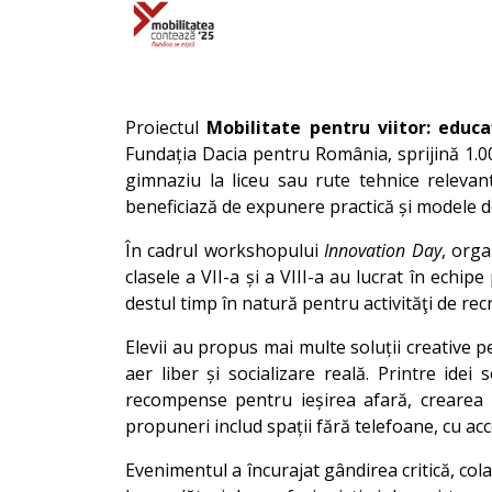
Proiectul
Mobilitate pentru viitor: educa
Fundația Dacia pentru România, sprijină 1.000
gimnaziu la liceu sau rute tehnice relevant
beneficiază de expunere practică și modele d
În cadrul workshopului
Innovation Day
, org
clasele a VII-a și a VIII-a au lucrat în echip
destul timp în natură pentru activităţi de rec
Elevii au propus mai multe soluții creative p
aer liber și socializare reală. Printre idei
recompense pentru ieșirea afară, crearea u
propuneri includ spații fără telefoane, cu acc
Evenimentul a încurajat gândirea critică, col