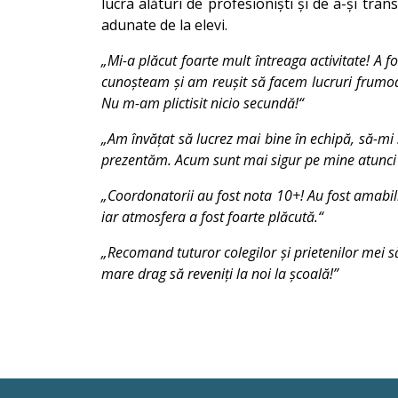
lucra alături de profesioniști și de a-și tr
adunate de la elevi.
„Mi-a plăcut foarte mult întreaga activitate! A
cunoșteam și am reușit să facem lucruri frumoas
Nu m-am plictisit nicio secundă!“
„Am învățat să lucrez mai bine în echipă, să-mi s
prezentăm. Acum sunt mai sigur pe mine atunci c
„Coordonatorii au fost nota 10+! Au fost amabili,
iar atmosfera a fost foarte plăcută.“
„Recomand tuturor colegilor și prietenilor mei să
mare drag să reveniți la noi la școală!”