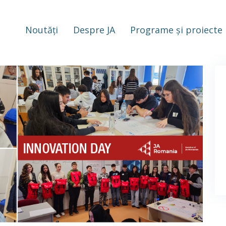
Noutăți
Despre JA
Programe și proiecte