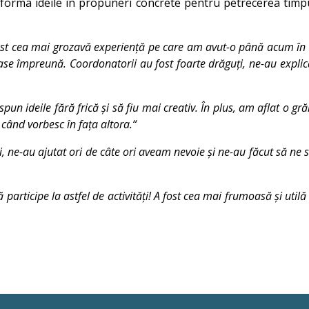
ansforma ideile în propuneri concrete pentru petrecerea timpu
 fost cea mai grozavă experiență pe care am avut-o până acum în ș
e împreună. Coordonatorii au fost foarte drăguți, ne-au explicat
pun ideile fără frică și să fiu mai creativ. În plus, am aflat o g
ând vorbesc în fața altora.“
 ne-au ajutat ori de câte ori aveam nevoie și ne-au făcut să ne s
 participe la astfel de activități! A fost cea mai frumoasă și uti