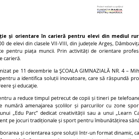
ție și orientare în carieră pentru elevi din mediul rur
 de elevi din clasele VII-VIII, din județele Argeș, Dâmbovița
e pentru piața muncii. Prin activități de orientare profesio
e carieră.
anizat pe 11 decembrie la ŞCOALA GIMNAZIALĂ NR. 4 – Mih
e pentru a identifica soluții inovatoare, care să răspundă pr
reere şi educaţie.
entru a reduce timpul petrecut de copii și tineri pe telefoan
 se numără amenajarea școlilor și parcurilor cu zone sporti
nui „Edu Parc” dedicat creativității sau a unui „Learn Ca
ent pe jocuri tradiționale și sport pentru îmbunătățirea sănătă
aborarea și orientarea spre soluții într-un format dinamic, ca