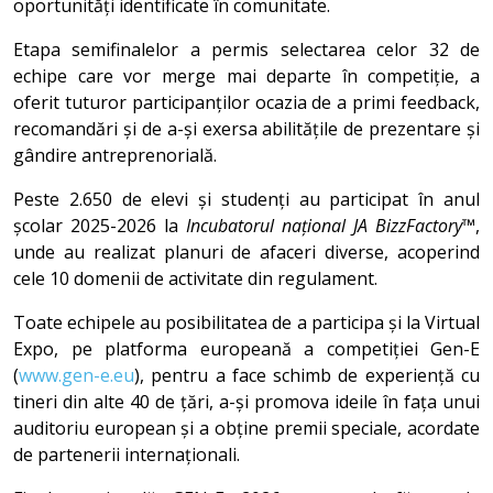
oportunități identificate în comunitate.
Etapa semifinalelor a permis selectarea celor 32 de
echipe care vor merge mai departe în competiție, a
oferit tuturor participanților ocazia de a primi feedback,
recomandări și de a-și exersa abilitățile de prezentare și
gândire antreprenorială.
Peste 2.650 de elevi și studenți au participat în anul
școlar 2025-2026 la
Incubatorul național JA BizzFactory™
,
unde au realizat planuri de afaceri diverse, acoperind
cele 10 domenii de activitate din regulament.
Toate echipele au posibilitatea de a participa și la Virtual
Expo, pe platforma europeană a competiției Gen-E
(
www.gen-e.eu
), pentru a face schimb de experiență cu
tineri din alte 40 de țări, a-și promova ideile în fața unui
auditoriu european și a obține premii speciale, acordate
de partenerii internaționali.