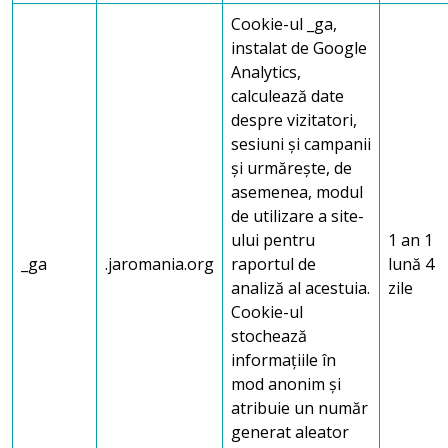
Cookie-ul _ga,
instalat de Google
Analytics,
calculează date
despre vizitatori,
sesiuni și campanii
și urmărește, de
asemenea, modul
de utilizare a site-
ului pentru
1 an 1
_ga
.jaromania.org
raportul de
lună 4
analiză al acestuia.
zile
Cookie-ul
stochează
informațiile în
mod anonim și
atribuie un număr
generat aleator