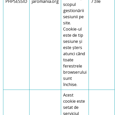
PHPSESSID
jaromania.org
7 zile
scopul
gestionării
sesiunii pe
site.
Cookie-ul
este de tip
sesiune și
este șters
atunci când
toate
ferestrele
browserului
sunt
închise.
Acest
cookie este
setat de
serviciul