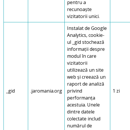
pentru a
recunoaște
vizitatorii unici.
Instalat de Google
Analytics, cookie-
ul _gid stochează
informații despre
modul în care
vizitatorii
utilizează un site
web și creează un
raport de analiză
_gid
.jaromania.org
privind
1 zi
performanța
acestuia. Unele
dintre datele
colectate includ
numărul de