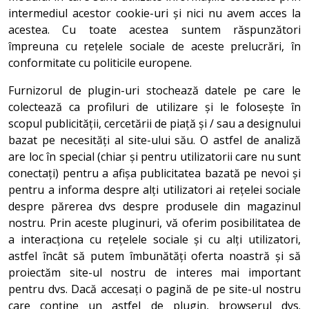
intermediul acestor cookie-uri și nici nu avem acces la
acestea. Cu toate acestea suntem răspunzători
împreuna cu rețelele sociale de aceste prelucrări, în
conformitate cu politicile europene.
Furnizorul de plugin-uri stochează datele pe care le
colectează ca profiluri de utilizare și le folosește în
scopul publicității, cercetării de piață și / sau a designului
bazat pe necesități al site-ului său. O astfel de analiză
are loc în special (chiar și pentru utilizatorii care nu sunt
conectați) pentru a afișa publicitatea bazată pe nevoi și
pentru a informa despre alți utilizatori ai rețelei sociale
despre părerea dvs despre produsele din magazinul
nostru. Prin aceste pluginuri, vă oferim posibilitatea de
a interacționa cu rețelele sociale și cu alți utilizatori,
astfel încât să putem îmbunătăți oferta noastră și să
proiectăm site-ul nostru de interes mai important
pentru dvs. Dacă accesați o pagină de pe site-ul nostru
care conține un astfel de plugin, browserul dvs.