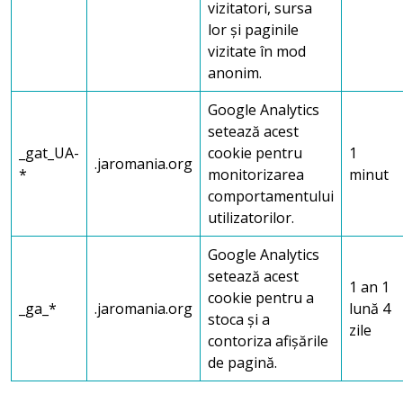
vizitatori, sursa
lor și paginile
vizitate în mod
anonim.
Google Analytics
setează acest
_gat_UA-
cookie pentru
1
.jaromania.org
*
monitorizarea
minut
comportamentului
utilizatorilor.
Google Analytics
setează acest
1 an 1
cookie pentru a
_ga_*
.jaromania.org
lună 4
stoca și a
zile
contoriza afișările
de pagină.