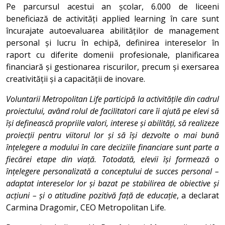
Pe parcursul acestui an școlar, 6.000 de liceeni
beneficiază de activități applied learning în care sunt
încurajate autoevaluarea abilităților de management
personal și lucru în echipă, definirea intereselor în
raport cu diferite domenii profesionale, planificarea
financiară și gestionarea riscurilor, precum și exersarea
creativității și a capacității de inovare.
Voluntarii Metropolitan Life participă la activitățile din cadrul
proiectului, având rolul de facilitatori care îi ajută pe elevi să
își definească propriile valori, interese și abilități, să realizeze
proiecții pentru viitorul lor și să își dezvolte o mai bună
înțelegere a modului în care deciziile financiare sunt parte a
fiecărei etape din viață. Totodată, elevii își formează o
înțelegere personalizată a conceptului de succes personal –
adaptat intereselor lor și bazat pe stabilirea de obiective și
acțiuni – și o atitudine pozitivă față de educație
, a declarat
Carmina Dragomir, CEO Metropolitan Life.