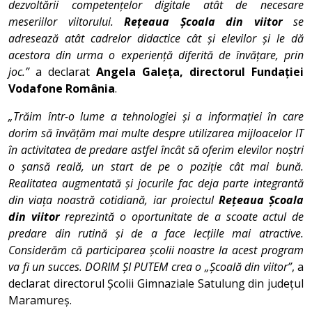
dezvoltării competențelor digitale atât de necesare
meseriilor viitorului.
Rețeaua Școala din viitor
se
adresează atât cadrelor didactice cât și elevilor și le dă
acestora din urma o experiență diferită de învățare, prin
joc.”
a declarat
Angela Galeța, directorul Fundației
Vodafone România
.
„Trăim într-o lume a tehnologiei și a informației în care
dorim să învățăm mai multe despre utilizarea mijloacelor IT
în activitatea de predare astfel încât să oferim elevilor noștri
o șansă reală, un start de pe o poziție cât mai bună.
Realitatea augmentată și jocurile fac deja parte integrantă
din viața noastră cotidiană, iar proiectul
Rețeaua Școala
din viitor
reprezintă o oportunitate de a scoate actul de
predare din rutină și de a face lecțiile mai atractive.
Considerăm că participarea școlii noastre la acest program
va fi un succes. DORIM ȘI PUTEM crea o „Școală din viitor”
, a
declarat directorul Școlii Gimnaziale Satulung din județul
Maramureș.