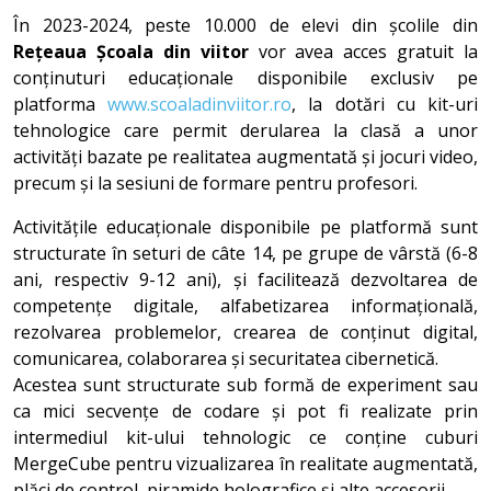
În 2023-2024, peste 10.000 de elevi din școlile din
Rețeaua Școala din viitor
vor avea acces gratuit la
conținuturi educaționale disponibile exclusiv pe
platforma
www.scoaladinviitor.ro
, la dotări cu kit-uri
tehnologice care permit derularea la clasă a unor
activități bazate pe realitatea augmentată și jocuri video,
precum și la sesiuni de formare pentru profesori.
Activitățile educaționale disponibile pe platformă sunt
structurate în seturi de câte 14, pe grupe de vârstă (6-8
ani, respectiv 9-12 ani), și facilitează dezvoltarea de
competențe digitale, alfabetizarea informațională,
rezolvarea problemelor, crearea de conținut digital,
comunicarea, colaborarea și securitatea cibernetică.
Acestea sunt structurate sub formă de experiment sau
ca mici secvențe de codare și pot fi realizate prin
intermediul kit-ului tehnologic ce conține cuburi
MergeCube pentru vizualizarea în realitate augmentată,
plăci de control, piramide holografice și alte accesorii.