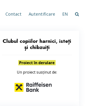
Contact
Autentificare
EN
Clubul copiilor harnici, isteți
și chibzuiți
Proiect în derulare
Un proiect susținut de: