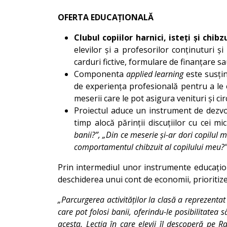
OFERTA EDUCAȚIONALĂ
Clubul copiilor harnici, isteți și chibzu
elevilor și a profesorilor conținuturi ș
carduri fictive, formulare de finanțare s
Componenta
applied learning
este susțin
de experiența profesională pentru a le ex
meserii care le pot asigura venituri și ci
Proiectul aduce un instrument de dezvolt
timp alocă părinții discuțiilor cu cei 
banii?”, „Din ce meserie și-ar dori copilul 
comportamentul chibzuit al copilului meu?
Prin intermediul unor instrumente educațion
deschiderea unui cont de economii, prioritiz
„Parcurgerea activităților la clasă a reprezentat
care pot folosi banii, oferindu-le posibilitatea 
acesta. Lecția în care elevii îl descoperă pe Rai