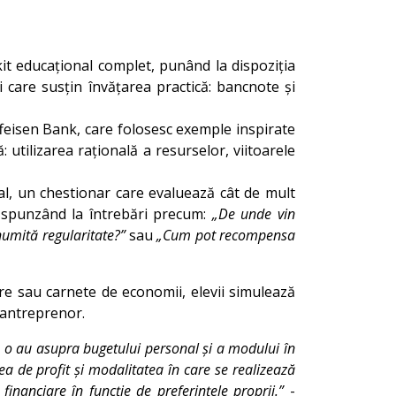
kit educațional complet, punând la dispoziția
i care susțin învățarea practică: bancnote și
iffeisen Bank, care folosesc exemple inspirate
: utilizarea rațională a resurselor, viitoarele
lial, un chestionar care evaluează cât de mult
 răspunzând la întrebări precum:
„De unde vin
numită regularitate?”
sau
„Cum pot recompensa
re sau carnete de economii, elevii simulează
 antreprenor.
are o au asupra bugetului personal și a modului în
nea de profit și modalitatea în care se realizează
 financiare în funcție de preferințele proprii.”
-