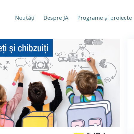
Noutăți
Despre JA
Programe și proiecte