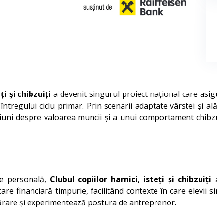
ți și chibzuiți
a devenit singurul proiect național care asigu
 întregului ciclu primar. Prin scenarii adaptate vârstei și ală
țiuni despre valoarea muncii și a unui comportament chibzui
re personală,
Clubul copiilor harnici, isteți și chibzuiți
a
icare financiară timpurie, facilitând contexte în care elevi
mpărare și experimentează postura de antreprenor.