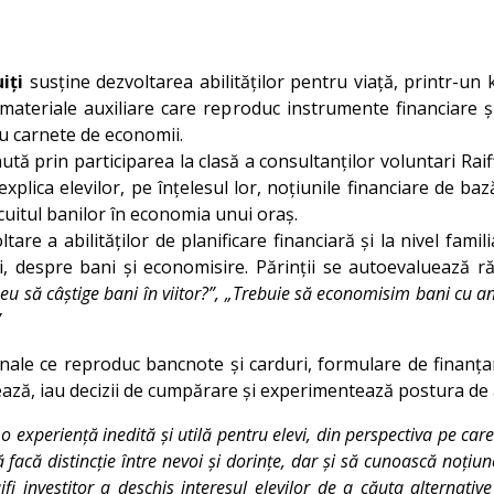
iți
susține dezvoltarea abilităților pentru viață, printr-un 
i materiale auxiliare care reproduc instrumente financiare ș
au carnete de economii.
ută prin participarea la clasă a consultanților voluntari Ra
plica elevilor, pe înțelesul lor, noțiunile financiare de bază
rcuitul banilor în economia unui oraș.
are a abilităților de planificare financiară și la nivel fami
mici, despre bani și economisire. Părinții se autoevaluează
meu să câștige bani în viitor?”, „Trebuie să economisim bani cu a
”
ale ce reproduc bancnote și carduri, formulare de finanța
ează, iau decizii de cumpărare și experimentează postura de
 o experiență inedită și utilă pentru elevi, din perspectiva pe c
să facă distincție între nevoi și dorințe, dar și să cunoască noțiu
fi investitor a deschis interesul elevilor de a căuta alternative