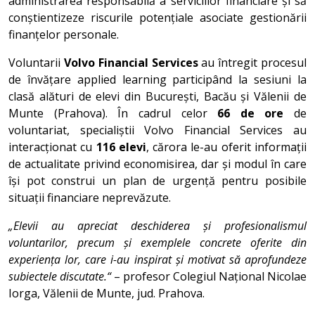
administrarea responsabilă a serviciilor financiare și să
conștientizeze riscurile potențiale asociate gestionării
finanțelor personale.
Voluntarii
Volvo Financial Services
au întregit procesul
de învățare applied learning participând la sesiuni la
clasă alături de elevi din București, Bacău și Vălenii de
Munte (Prahova). În cadrul celor
66 de ore
de
voluntariat, specialiștii Volvo Financial Services au
interacționat cu
116 elevi
, cărora le-au oferit informații
de actualitate privind economisirea, dar și modul în care
își pot construi un plan de urgență pentru posibile
situații financiare neprevăzute.
„Elevii au apreciat deschiderea și profesionalismul
voluntarilor, precum și exemplele concrete oferite din
experiența lor, care i-au inspirat și motivat să aprofundeze
subiectele discutate.“
– profesor Colegiul Național Nicolae
Iorga, Vălenii de Munte, jud. Prahova.