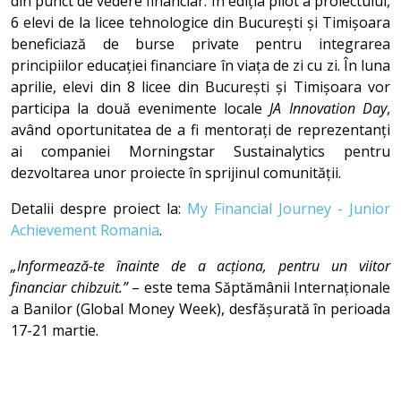
din punct de vedere financiar. În ediția pilot a proiectului,
6 elevi de la licee tehnologice din București și Timișoara
beneficiază de burse private pentru integrarea
principiilor educației financiare în viața de zi cu zi. În luna
aprilie, elevi din 8 licee din București și Timișoara vor
participa la două evenimente locale
JA Innovation Day
,
având oportunitatea de a fi mentorați de reprezentanți
ai companiei Morningstar Sustainalytics pentru
dezvoltarea unor proiecte în sprijinul comunității.
Detalii despre proiect la:
My Financial Journey - Junior
Achievement Romania
.
„Informează-te înainte de a acționa, pentru un viitor
financiar chibzuit.”
– este tema Săptămânii Internaționale
a Banilor (Global Money Week), desfășurată în perioada
17-21 martie.