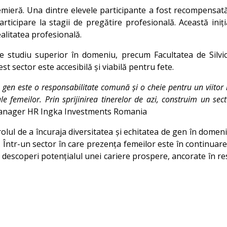
remieră. Una dintre elevele participante a fost recompensat
articipare la stagii de pregătire profesională. Această ini
ealitatea profesională.
 de studiu superior în domeniu, precum Facultatea de Silvic
st sector este accesibilă și viabilă pentru fete.
gen este o responsabilitate comună și o cheie pentru un viitor 
 femeilor. Prin sprijinirea tinerelor de azi, construim un secto
Manager HR Ingka Investments Romania
lul de a încuraja diversitatea și echitatea de gen în domeni
r. Într-un sector în care prezența femeilor este în continuar
a descoperi potențialul unei cariere prospere, ancorate în res