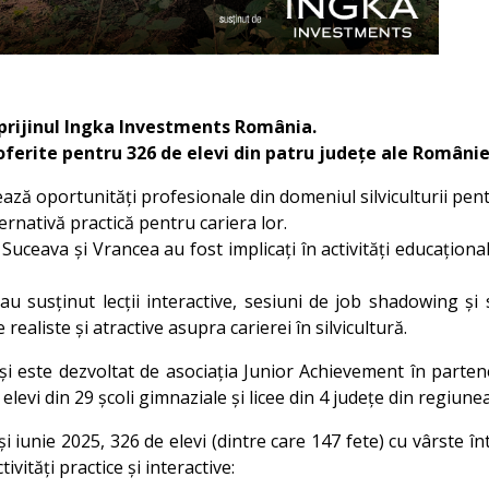
u sprijinul Ingka Investments România.
 oferite pentru 326 de elevi din patru județe ale Românie
ză oportunități profesionale din domeniul silviculturii pentr
ternativă practică pentru cariera lor.
 Suceava și Vrancea au fost implicați în activități educațional
 susținut lecții interactive, sesiuni de job shadowing și s
ealiste și atractive asupra carierei în silvicultură.
ție și este dezvoltat de asociația Junior Achievement în part
elevi din 29 școli gimnaziale și licee din 4 județe din regiun
și iunie 2025, 326 de elevi (dintre care 147 fete) cu vârste 
ivități practice și interactive: