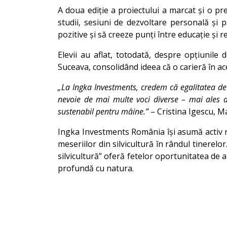
A doua ediție a proiectului a marcat și o p
studii, sesiuni de dezvoltare personală și p
pozitive și să creeze punți între educație și r
Elevii au aflat, totodată, despre opțiunile
Suceava, consolidând ideea că o carieră în ace
„La Ingka Investments, credem că egalitatea de 
nevoie de mai multe voci diverse – mai ales ale
sustenabil pentru mâine.”
– Cristina Igescu, 
Ingka Investments România își asumă activ ro
meseriilor din silvicultură în rândul tinerelo
silvicultură” oferă fetelor oportunitatea de 
profundă cu natura.