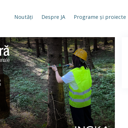
Noutăți
Despre JA
Programe și proiecte