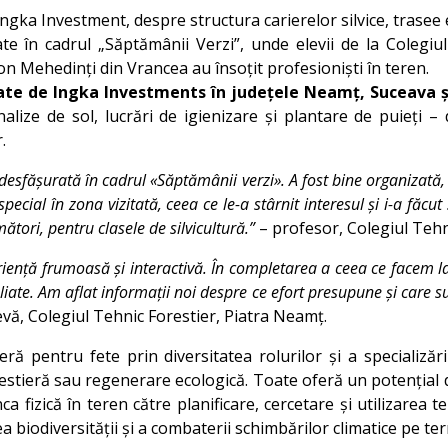
i Ingka Investment, despre structura carierelor silvice, trasee
ate în cadrul „Săptămânii Verzi”, unde elevii de la Colegiu
on Mehedinți din Vrancea au însoțit profesioniști în teren.
nate de Ingka Investments în județele Neamț, Suceava 
alize de sol, lucrări de igienizare și plantare de puieți 
.
desfășurată în cadrul «Săptămânii verzi». A fost bine organizată, i
special în zona vizitată, ceea ce le-a stârnit interesul și i-a făcu
ători, pentru clasele de silvicultură.”
– profesor, Colegiul Tehn
eriență frumoasă și interactivă. În completarea a ceea ce facem 
aliate. Am aflat informații noi despre ce efort presupune și care s
evă, Colegiul Tehnic Forestier, Piatra Neamț.
ieră pentru fete prin diversitatea rolurilor și a specializă
forestieră sau regenerare ecologică. Toate oferă un potențial
fizică în teren către planificare, cercetare și utilizarea te
rea biodiversității și a combaterii schimbărilor climatice pe t