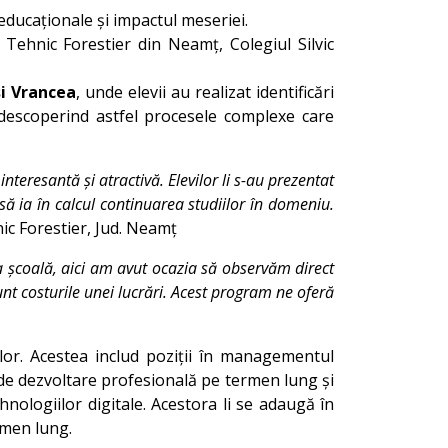
 educaționale și impactul meseriei.
l Tehnic Forestier din Neamț, Colegiul Silvic
și Vrancea
, unde elevii au realizat identificări
– descoperind astfel procesele complexe care
nteresantă și atractivă. Elevilor li s-au prezentat
t să ia în calcul continuarea studiilor în domeniu.
ic Forestier, Jud. Neamț
la școală, aici am avut ocazia să observăm direct
unt costurile unei lucrări. Acest program ne oferă
rilor. Acestea includ poziții în managementul
 de dezvoltare profesională pe termen lung și
hnologiilor digitale. Acestora li se adaugă în
ermen lung.