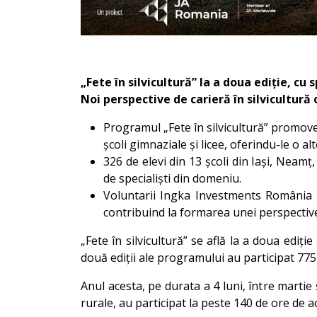
„Fete în silvicultură” la a doua ediție, c
Noi perspective de carieră în silvicultură
Programul „Fete în silvicultură” promovea
școli gimnaziale și licee, oferindu-le o al
326 de elevi din 13 școli din Iași, Neamț,
de specialiști din domeniu.
Voluntarii Ingka Investments România au
contribuind la formarea unei perspective r
„Fete în silvicultură” se află la a doua edi
două ediții ale programului au participat 775 
Anul acesta, pe durata a 4 luni, între martie 
rurale, au participat la peste 140 de ore de act