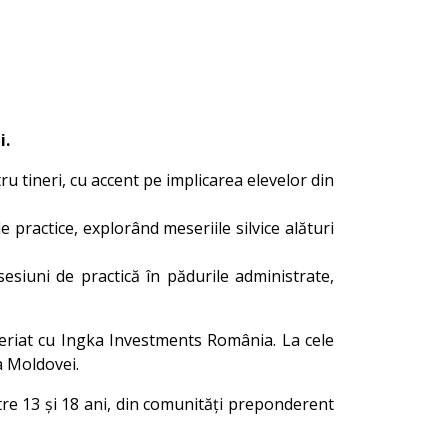
i.
u tineri, cu accent pe implicarea elevelor din
e practice, explorând meseriile silvice alături
esiuni de practică în pădurile administrate,
eneriat cu Ingka Investments România. La cele
ea Moldovei.
între 13 și 18 ani, din comunități preponderent