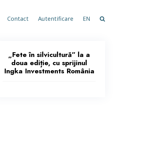
Contact
Autentificare
EN
„Fete în silvicultură” la a
doua ediție, cu sprijinul
Ingka Investments România