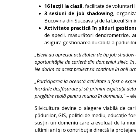
16 lecții la clasă
, facilitate de voluntar
3 sesiuni de job shadowing
, organiz
Bucovina din Suceava și de la Liceul Simi
Activitate practică în păduri gestio
de specii, măsurători dendrometrice, an
asigură gestionarea durabilă a pădurilor
„Elevii au apreciat activitatea de tip job shadow 
oportunitățile de carieră din domeniul silvic, în 
Ne dorim ca acest proiect să continue în anii urm
„Participarea la această activitate a fost o exp
lucrările desfășurate și să primim explicații det
pregătire reală pentru munca în domeniu.”
– el
Silvicultura devine o alegere viabilă de car
pădurilor, GIS, politici de mediu, educație 
susțin un domeniu care a evoluat de la munca 
ultimii ani și o contribuție directă la proteja