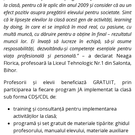
la clasă, pentru că le aplic din anul 2009 și consider că au un
efect pozitiv asupra pregătirii elevului pentru societate. Simt
că le lipsește elevilor la clasă acest gen de activități, learning
by doing, în care ei se implică în mod real, cu pasiune, cu
multă muncă, cu dăruire pentru a obține în final – rezultatul
muncii lor. Ei învață să lucreze în echipă, să-și asume
resposabilități, dezvoltându-și competențe esențiale pentru
viața profesională și personală.”
– a declarat Neaga
Florica, profesoară la Liceul Tehnologic Nr.1 din Salonta,
Bihor.
Profesorii și elevii beneficiază GRATUIT, prin
participarea la fiecare program JA implementat la clasă
sub forma CDȘ/CDL de:
training și consultanță pentru implementarea
activităților la clasă;
programă și set gratuit de materiale tipărite: ghidul
profesorului, manualul elevului, materiale auxiliare