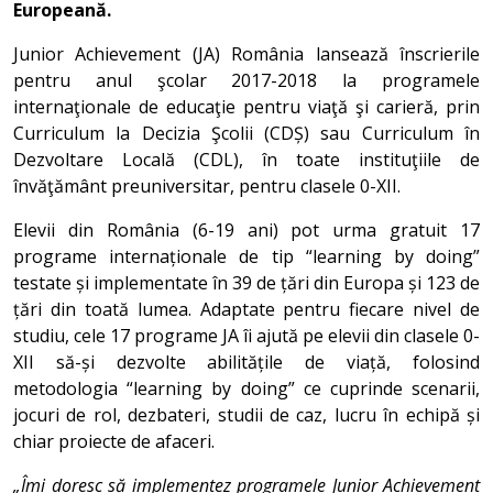
Europeană.
Junior Achievement (JA) România lansează înscrierile
pentru anul şcolar 2017-2018 la programele
internaţionale de educaţie pentru viaţă şi carieră, prin
Curriculum la Decizia Şcolii (CDȘ) sau Curriculum în
Dezvoltare Locală (CDL), în toate instituţiile de
învăţământ preuniversitar, pentru clasele 0-XII.
Elevii din România (6-19 ani) pot urma gratuit 17
programe internaționale de tip “learning by doing”
testate și implementate în 39 de țări din Europa și 123 de
țări din toată lumea. Adaptate pentru fiecare nivel de
studiu, cele 17 programe JA îi ajută pe elevii din clasele 0-
XII să-și dezvolte abilitățile de viață, folosind
metodologia “learning by doing” ce cuprinde scenarii,
jocuri de rol, dezbateri, studii de caz, lucru în echipă și
chiar proiecte de afaceri.
„Îmi doresc să implementez programele Junior Achievement